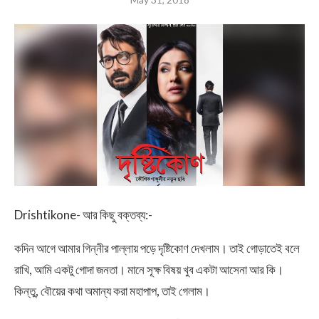
Drishtikone- আর কিছু বক্তব্য:-
কদিন আগে আমার গিন্নীর পাল্লায় পড়ে দৃষ্টিকোণ দেখলাম। তাই গোড়াতেই বলে
রাখি, আমি একটু গোদা জনতা। মানে সূক্ষ বিষয় খুব একটা আসেনা আর কি।
কিন্তু, বৌয়ের কথা অমান্য করা মহাপাপ, তাই গেলাম।