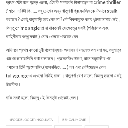
প্রথম যেটা মনে প্রশ্ন এলো, এটা কি সম্পর্কের টানাপড়েন না crime thriller
? মানে, দাবিটা কি ….. শুধু চোখের জন্য ঋতুপর্ণা প্রসেনজিৎ কে ঐভাবে stalk
করছেন ? একটু বাড়াবাড়ি হয়ে গেল না ? কৌশিকবাবুকে বলার ধৃষ্টতা আমার নেই ,
কিন্তু crime angle তা না থাকলেই সেক্ষেত্রে সবাই (পরিচালক এবং
কাহিনীকার শুদ্ধু সবাই ) মেরে খেলতে পারতেন যেন।
অভিনয়ে প্রথম বলবো চূর্ণী গঙ্গোপাধ্যায়- অসাধারণ বললেও কম বলা হয়, শুধুমাত্র
চোখের ভাষায় তিনি কথা বলেছেন। প্রসেনজিৎ দারুণ, মানে ময়ূরাক্ষী র পর
এখানেও তিনি প্রসেনজিৎ (পসেনজিত ….. ) নন এবং দেখিয়েছেন কেন
tullygunge এ এখনো তিনিই রাজা । ঋতুপর্ণা বেশ ভালো, কিন্তু হয়তো একটু
উচ্চকিত।
বাকি সবই হলো, কিন্তু ওই কিন্তুটা থেকেই গেল।
#FOODBLOGGERINKOLKATA
BENGALIMOVIE