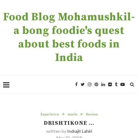
Food Blog Mohamushkil-
a bong foodie's quest
about best foods in
India
Experience
movie
Review
DRISHTIKONE …
written by
Indrajit Lahiri
May 31, 2018