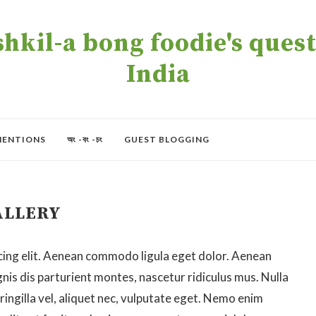
kil-a bong foodie's quest 
India
MENTIONS
অং -বং -চং
GUEST BLOGGING
ALLERY
cing elit. Aenean commodo ligula eget dolor. Aenean
is dis parturient montes, nascetur ridiculus mus. Nulla
ingilla vel, aliquet nec, vulputate eget. Nemo enim