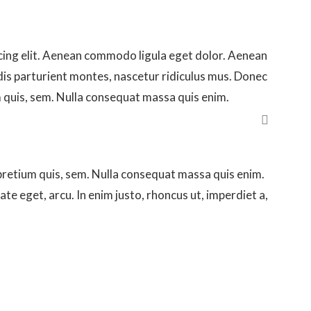
cing elit. Aenean commodo ligula eget dolor. Aenean
is parturient montes, nascetur ridiculus mus. Donec
um quis, sem. Nulla consequat massa quis enim.
This is an image caption
 pretium quis, sem. Nulla consequat massa quis enim.
tate eget, arcu. In enim justo, rhoncus ut, imperdiet a,