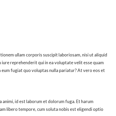
ionem ullam corporis suscipit laboriosam, nisi ut aliquid
ure reprehenderit qui in ea voluptate velit esse quam
m eum fugiat quo voluptas nulla pariatur? At vero eos et
tia animi, id est laborum et dolorum fuga. Et harum
Nam libero tempore, cum soluta nobis est eligendi optio