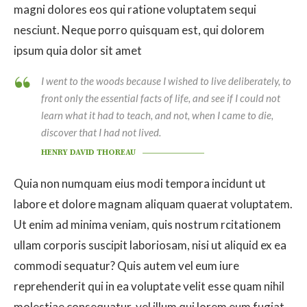
magni dolores eos qui ratione voluptatem sequi
nesciunt. Neque porro quisquam est, qui dolorem
ipsum quia dolor sit amet
I went to the woods because I wished to live deliberately, to
front only the essential facts of life, and see if I could not
learn what it had to teach, and not, when I came to die,
discover that I had not lived.
HENRY DAVID THOREAU
Quia non numquam eius modi tempora incidunt ut
labore et dolore magnam aliquam quaerat voluptatem.
Ut enim ad minima veniam, quis nostrum rcitationem
ullam corporis suscipit laboriosam, nisi ut aliquid ex ea
commodi sequatur? Quis autem vel eum iure
reprehenderit qui in ea voluptate velit esse quam nihil
molestiae consequatur, vel illum qui lorem eum fugiat